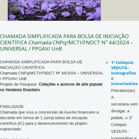
CHAMADA SIMPLIFICADA PARA BOLSA DE INICIAÇÃO
CIENTÍFICA Chamada CNPq/MCTI/FNDCT Nº 44/2024 –
UNIVERSAL / PPGAV/ UnB
CHAMADA SIMPLIFICADA PARA BOLSA DE
1º Colóquio
INICIAÇÃO CIENTÍFICA
VEDUTA -
Iconografias
Chamada CNPq/MCTI/FNDCT Nº 44/2024 – UNIVERSAL
e
/ PPGAV/ UnB
Iconoclastias
Projeto de Pesquisa:
Coleções e acervos de arte popular
no Nordeste Brasileiro
Prezados(as)
A
secretaria vem
FINALIDADE
divulgar, a
Chamada que visa a concessão de Auxílio financeiro a
discente em forma de 1 (uma) bolsa de iniciação
pedido, o 1º
científica (IC) para o desenvolvimento do projeto
Colóquio
supracitado.
VEDUTA -
Iconografias e