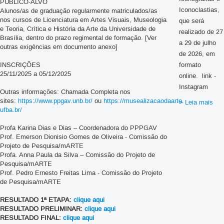
PÚBLICO-ALVO
Iconoclastias,
Alunos/as de graduação regularmente matriculados/as
nos cursos de Licenciatura em Artes Visuais, Museologia
que será
e Teoria, Crítica e História da Arte da Universidade de
realizado de 27
Brasília, dentro do prazo regimental de formação. [Ver
a 29 de julho
outras exigências em documento anexo]
de 2026, em
INSCRIÇÕES
formato
25/11/2025 a 05/12/2025
online. link -
Instagram
Outras informações: Chamada Completa nos
sites:
https://www.ppgav.unb.br/
ou
https://musealizacaodaarte.
> Leia mais
ufba.br/
Profa Karina Dias e Dias – Coordenadora do PPPGAV
Prof. Emerson Dionisio Gomes de Oliveira - Comissão do
Projeto de Pesquisa/mARTE
Profa. Anna Paula da Silva – Comissão do Projeto de
Pesquisa/mARTE
Prof. Pedro Ernesto Freitas Lima - Comissão do Projeto
de Pesquisa/mARTE
RESULTADO 1ª ETAPA:
clique aqui
RESULTADO PRELIMINAR:
clique aqui
RESULTADO FINAL:
clique aqui