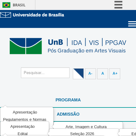
BRASIL
Simplifique!
Comunica BR
Sobre a UnB
Participe
Unidades acadêmicas
Acesso à informação
Estude na UnB
Graduação
Legislação
Pós-Graduação
Administração
Canais
Servidor
A-
A
A+
PROGRAMA
Apresentação
ADMISSÃO
Regulamentos e Normas
Apresentação
Áreas de Concentração
Arte, Imagem e Cultura
DOCENTE
Edital
Seleção 2026
Ed
Disciplinas do Programa
Métodos, Processos e Linguagens