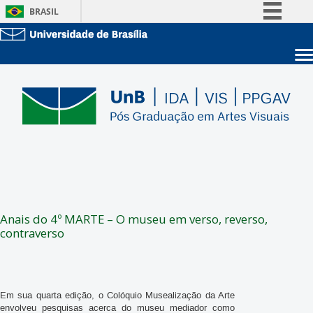
BRASIL
Simplifique!
Comunica BR
Sobre a UnB
Participe
Unidades acadêmicas
Acesso à informação
Estude na UnB
Graduação
Legislação
Pós-Graduação
Administração
Canais
Servidor
Anais do 4º MARTE – O museu em verso, reverso,
contraverso
Em sua quarta edição, o Colóquio Musealização da Arte
envolveu pesquisas acerca do museu mediador como