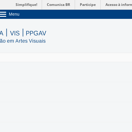
Simplifique!
Comunica BR
Participe
Acesso à infor
Menu
Sobre a UnB
Unidades acadêmicas
Estude na UnB
Graduação
Pós-Graduação
Administração
Servidor