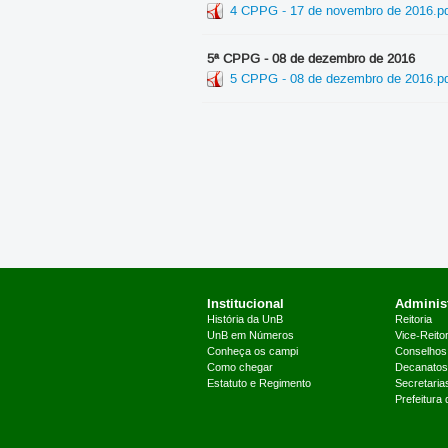
4 CPPG - 17 de novembro de 2016.p
5ª CPPG - 08 de dezembro de 2016
5 CPPG - 08 de dezembro de 2016.p
Institucional
Administ
História da UnB
Reitoria
UnB em Números
Vice-Reitor
Conheça os campi
Conselhos
Como chegar
Decanatos
Estatuto e Regimento
Secretaria
Prefeitura