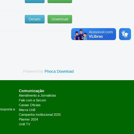
Details
Download
Powered by
Phoca Download
Comunicação
Atendimento a Jornalistas
Fale com a Secom
Canais Oficiais
Resposta a
Marca UnB
Campanha Institucional 2025
Planner 2024
UnB TV