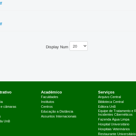
df
df
Display Num
rativo
Acadêmico
Serviços
Faculdades
Arquivo Central
ia
Institutos
Biblioteca Central
 e câmaras
Centros
Editora UnB
Equipe de Tratamento e 
Educação a Distância
Incidentes Cibernéticos
s
Assuntos Internacionais
Fazenda Água Limpa
 da UnB
Hospital Universitário
Hospitais Veterinários
Restaurante Universitário