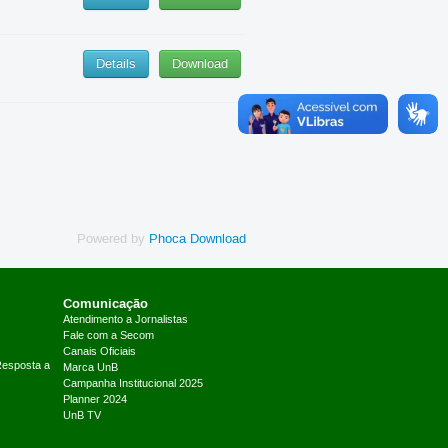
Details
Download
Powered by
Phoca Download
Comunicação
Atendimento a Jornalistas
Fale com a Secom
Canais Oficiais
Resposta a
Marca UnB
Campanha Institucional 2025
Planner 2024
UnB TV