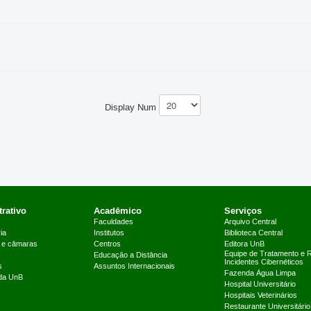
Display Num
rativo
Acadêmico
Serviços
Faculdades
Arquivo Central
ia
Institutos
Biblioteca Central
 e câmaras
Centros
Editora UnB
Equipe de Tratamento e 
Educação a Distância
Incidentes Cibernéticos
s
Assuntos Internacionais
Fazenda Água Limpa
 da UnB
Hospital Universitário
Hospitais Veterinários
Restaurante Universitário