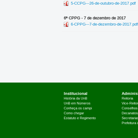
5-CCPG---26-de-outubro-de-2017.pdf
6ª CPPG - 7 de dezembro de 2017
6-CPPG---7-de-dezembro-de-2017.pdf
Institucional
Administ
História da UnB
Reitoria
UnB em Números
Vice-Reitor
Conheça os campi
Conselhos
Como chegar
Decanatos
Estatuto e Regimento
Secretaria
Prefeitura