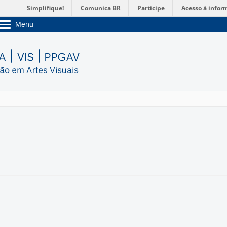
Simplifique!
Comunica BR
Participe
Acesso à infor
Menu
Sobre a UnB
Unidades acadêmicas
Estude na UnB
Graduação
Pós-Graduação
Administração
Servidor